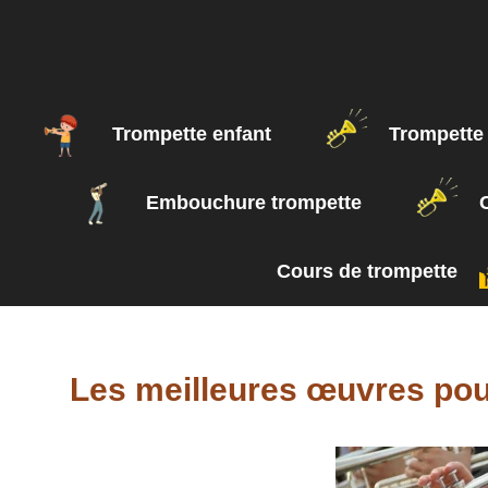
Aller
au
contenu
Trompette enfant
Trompette
Embouchure trompette
Cours de trompette
Les meilleures œuvres pou