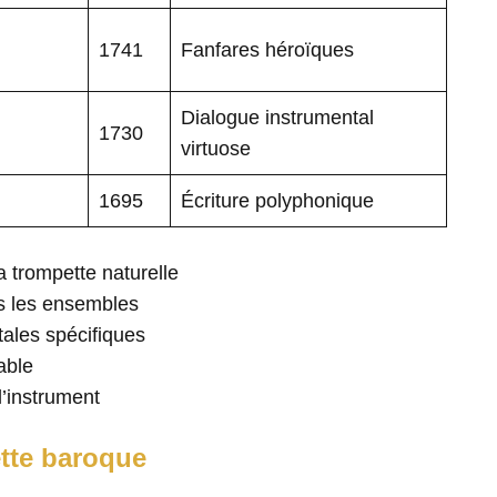
1741
Fanfares héroïques
Dialogue instrumental
1730
virtuose
1695
Écriture polyphonique
la trompette naturelle
s les ensembles
ales spécifiques
able
l’instrument
ette baroque