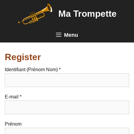
Aller
au
Ma Trompette
contenu
Menu
Register
Identifiant (Prénom Nom) *
E-mail *
Prénom